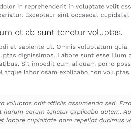
dolor in reprehenderit in voluptate velit es
 pariatur. Excepteur sint occaecat cupidatat
um et ab sunt tenetur voluptas.
i et sapiente ut. Omnis voluptatum quia. N
ptas dignissimos. Labore sunt esse illum 
tatibus. Sit impedit eum aliquam porro po
l atque laboriosam explicabo non voluptas.
a voluptas odit officiis assumenda sed. Erro
st harum earum tenetur explicabo autem. Au
 et labore cupiditate nam repellat ducimus 