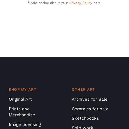
* Add notice about your
Privacy Policy
here.
SHOP MY ART
OTHER ART
Original Art
Archives for Sale
Prints and
Ceramics for sale
Merchandise
Sketchbooks
Image licensing
Sold work