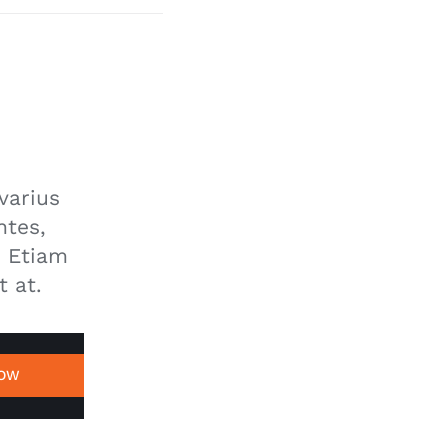
varius
ntes,
. Etiam
t at.
NOW