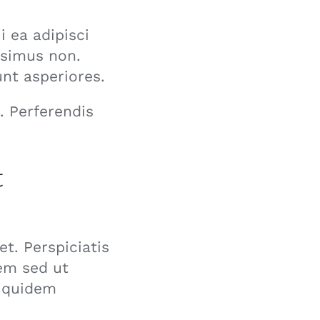
 ea adipisci
ssimus non.
unt asperiores.
. Perferendis
t
et. Perspiciatis
rem sed ut
d quidem