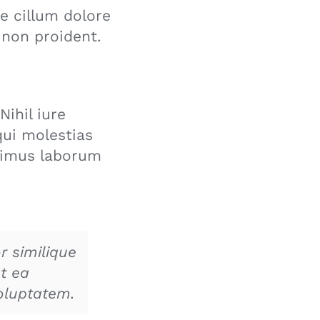
se cillum dolore
 non proident.
ihil iure
qui molestias
ssimus laborum
r similique
t ea
voluptatem.