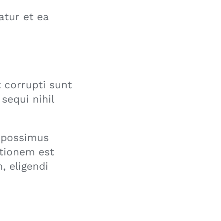
atur et ea
t corrupti sunt
sequi nihil
 possimus
ationem est
, eligendi