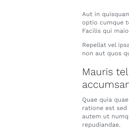
Aut in quisquam
optio cumque t
Facilis qui mai
Repellat vel ip
non aut quos qu
Mauris te
accumsan,
Quae quia quaer
ratione est sed
autem ut numqu
repudiandae.