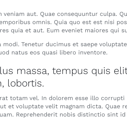
 veniam aut. Quae consequuntur culpa. Qui
emporibus omnis. Quia quo est est nisi po
ores quia et aut. Eum eveniet maiores qui s
sa modi. Tenetur ducimus et saepe voluptate
od natus eos quasi libero inventore.
llus massa, tempus quis eli
 lobortis.
at totam vel. In dolorem esse illo corrupti 
 ut et voluptate velit magnam dicta. Quae 
am. Reprehenderit nobis distinctio sint i